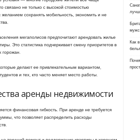
Сана
о связано не только с высокой стоимостью
лучш
с желанием сохранять мобильность, экономить и не
тва.
Брит
мужс
аселения мегаполисов предпочитают арендовать жилье
Как 
иры. Это статистика подчеркивает смену приоритетов в
бель
 горожан.
Почем
прост
которые делают ее привлекательным вариантом,
удентов и тех, кто часто меняет место работы.
ства аренды недвижимости
ется финансовая гибкость. При аренде не требуется
суммы, что позволяет распределить расходы
тв.
ат на текущий ремонт и поддержание квартиры в хорошем