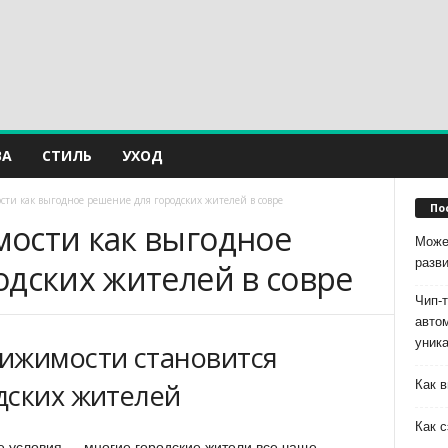
ВА
СТИЛЬ
УХОД
ти как выгодное решение для городских жителей в совре
По
ости как выгодное
Може
разв
одских жителей в совре
Чип-
авто
уник
ижимости становится
Как в
дских жителей
Как с
 условия — многие городские жители все чаще