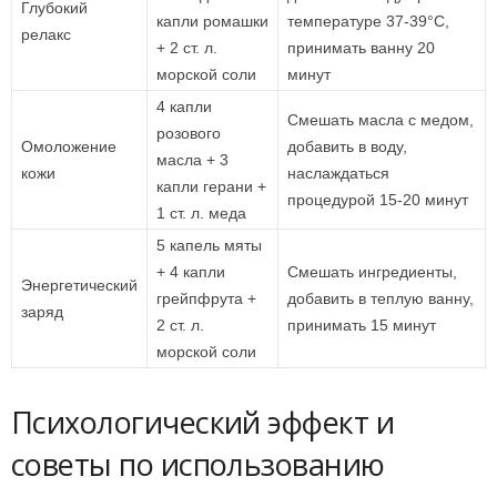
Глубокий
капли ромашки
температуре 37-39°С,
релакс
+ 2 ст. л.
принимать ванну 20
морской соли
минут
4 капли
Смешать масла с медом,
розового
Омоложение
добавить в воду,
масла + 3
кожи
наслаждаться
капли герани +
процедурой 15-20 минут
1 ст. л. меда
5 капель мяты
+ 4 капли
Смешать ингредиенты,
Энергетический
грейпфрута +
добавить в теплую ванну,
заряд
2 ст. л.
принимать 15 минут
морской соли
Психологический эффект и
советы по использованию