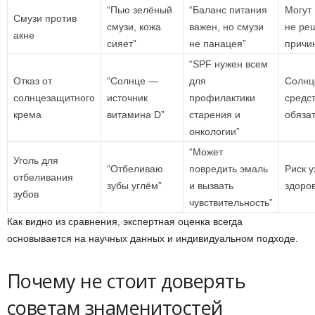
“Пью зелёный
“Баланс питания
Могут 
Смузи против
смузи, кожа
важен, но смузи
не ре
акне
сияет”
не панацея”
причи
“SPF нужен всем
Отказ от
“Солнце —
для
Солнц
солнцезащитного
источник
профилактики
средс
крема
витамина D”
старения и
обяза
онкологии”
“Может
Уголь для
“Отбеливаю
повредить эмаль
Риск 
отбеливания
зубы углём”
и вызвать
здоров
зубов
чувствительность”
Как видно из сравнения, экспертная оценка всегда
основывается на научных данных и индивидуальном подходе.
Почему не стоит доверять
советам знаменитостей