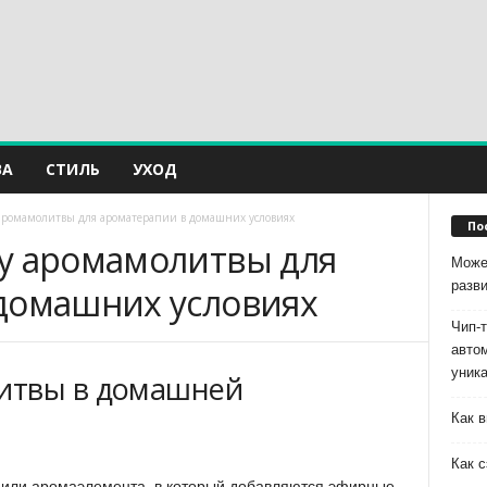
ВА
СТИЛЬ
УХОД
аромамолитвы для ароматерапии в домашних условиях
По
у аромамолитвы для
Може
разв
домашних условиях
Чип-
авто
уник
итвы в домашней
Как в
Как с
 или аромаэлемента, в который добавляются эфирные