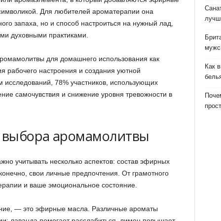
Сана
символикой. Для любителей ароматерапии она
лучш
ного запаха, но и способ настроиться на нужный лад,
ими духовными практиками.
Брит
мужс
ромамолитвы для домашнего использования как
Как 
ия рабочего настроения и создания уютной
бель
 исследований, 78% участников, использующих
ние самочувствия и снижение уровня тревожности в
Почем
прост
 выбора аромамолитвы
но учитывать несколько аспектов: состав эфирных
 конечно, свои личные предпочтения. От грамотного
ерапии и ваше эмоциональное состояние.
ание, — это эфирные масла. Различные ароматы
: лаванда помогает расслабиться, лимон повышает