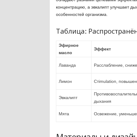
концентрацию, а эвкалипт улучшает дых
особенностей организма.
Таблица: Распространё
Эфирное
Эффект
масло
Лаванда
Расслабление, сниже
Лимон
Стimulation, повыше
Противовоспалитель
Эвкалипт
дыхания
Мята
Освежение, уменьше
Материалы и дизайн