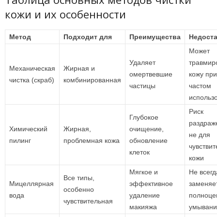
кожи и их особенности
Метод
Подходит для
Преимущества
Недоста
Может
Удаляет
травмир
Механическая
Жирная и
омертвевшие
кожу при
чистка (скраб)
комбинированная
частицы
частом
использ
Риск
Глубокое
раздраж
Химический
Жирная,
очищение,
не для
пилинг
проблемная кожа
обновление
чувстви
клеток
кожи
Мягкое и
Не всегд
Все типы,
Мицеллярная
эффективное
заменяе
особенно
вода
удаление
полноце
чувствительная
макияжа
умывани