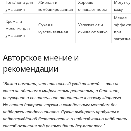
Гель/пена для
Жирная и
Хорошо
Могут с
умывания
комбинированная
очищают поры
кожу
Менее
Кремы и
Сухая и
Увлажняют и
эффект
молочко для
чувствительная
очищают мягко
при
умывания
загрязн
Авторское мнение и
рекомендации
“Важно помнить, что правильный уход за кожей — это не
гонка за идеалом с мифическими рецептами, а бережное,
регулярное и сознательное отношение к своему здоровью.
Не стоит доверять слухам и самодельным методам без
поддержки профессионалов. Лучше выбирать продукты с
подтверждённой безопасностью и индивидуально подбирать
способ очищения под рекомендации дерматолога.”