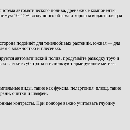
 система автоматического полива, дренажные компоненты.
минимум 10–15% воздушного объёма и хорошая водаотводящая
 сторона подойдёт для тенелюбивых растений, южная — для
лем с влажностью и плесенью.
ируется автоматический полив, продумайте разводку труб и
вляют лёгкие субстраты и используют армирующие метизы.
мпельные виды, такие как фуксия, пеларгония, плющ, такие
ерани, очитки и шалфеи.
зонные контрасты. При подборе важно учитывать глубину