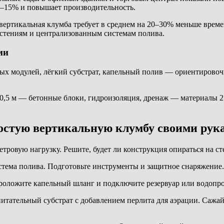
10–15% и повышает производительность.
вертикальная клумба требует в среднем на 20–30% меньше врем
астениям и централизованным системам полива.
ми
вых модулей, лёгкий субстрат, капельный полив — ориентировоч
,5 м — бетонные блоки, гидроизоляция, дренаж — материалы 25 
ростую вертикальную клумбу своими рук
тровую нагрузку. Решите, будет ли конструкция опираться на ст
истема полива. Подготовьте инструменты и защитное снаряжение.
 проложите капельный шланг и подключите резервуар или водопр
 питательный субстрат с добавлением перлита для аэрации. Сажа