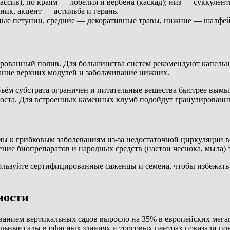
ассив), по краям — лобелия и вербена (каскад); низ — суккулент
ник, акцент — астильба и герань.
ные петунии, средние — декоративные травы, нижние — шалфей 
ированный полив. Для большинства систем рекомендуют капель
ание верхних модулей и заболачивание нижних.
бъём субстрата ограничен и питательные вещества быстрее вым
роста. Для встроенных каменных клумб подойдут гранулирован
ы к грибковым заболеваниям из-за недостаточной циркуляции во
ение биопрепаратов и народных средств (настои чеснока, мыла)
пользуйте сертифицированные саженцы и семена, чтобы избежат
ности
ованием вертикальных садов выросло на 35% в европейских мега
альные сады в офисных зданиях и торговых центрах показали п