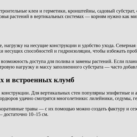
строительные клеи и герметики, кронштейны, садовый субстрат,
оровья растений в вертикальных системах — корням нужно как 
 нагрузку на несущие конструкции и удобство ухода. Северная
и несущих способностей и гидроизоляции, чтобы избежать проб
 возможность доступа для полива и замены растений. Если план
тровую нагрузку и массу заполненного субстрата — часто доба
х и встроенных клумб
а конструкции. Для вертикальных стен популярны эпифитные и а
 бордюров удачно смотрятся многолетники: лилейники, седумы, г
екоративные травы — с их помощью можно создать фактуру и се
— достаточно 10–15 см.