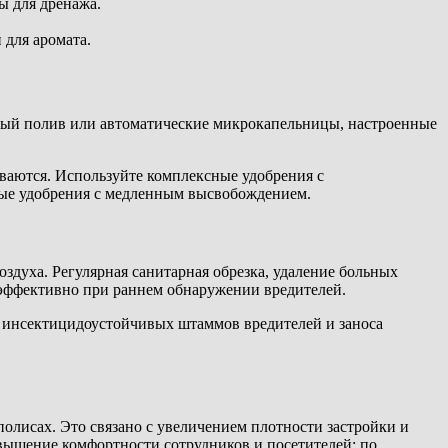
ы для дренажа.
для аромата.
ный полив или автоматические микрокапельницы, настроенные
ываются. Используйте комплексные удобрения с
ные удобрения с медленным высвобождением.
здуха. Регулярная санитарная обрезка, удаление больных
 эффективно при раннем обнаружении вредителей.
ь инсектицидоустойчивых штаммов вредителей и заноса
полисах. Это связано с увеличением плотности застройки и
овышение комфортности сотрудников и посетителей: по