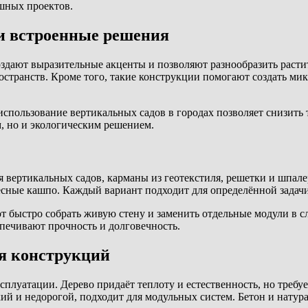
шных проектов.
и встроенные решения
здают выразительные акценты и позволяют разнообразить расти
ространств. Кроме того, такие конструкции помогают создать м
спользование вертикальных садов в городах позволяет снизить 
м, но и экологическим решением.
 вертикальных садов, карманы из геотекстиля, решетки и шпал
есные кашпо. Каждый вариант подходит для определённой задачи
т быстро собрать живую стену и заменить отдельные модули в с
печивают прочность и долговечность.
я конструкций
сплуатации. Дерево придаёт теплоту и естественность, но требу
гкий и недорогой, подходит для модульных систем. Бетон и нат