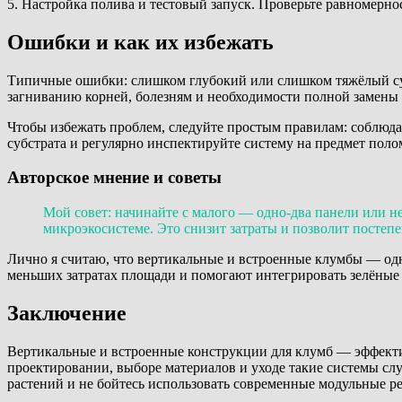
5. Настройка полива и тестовый запуск. Проверьте равномерно
Ошибки и как их избежать
Типичные ошибки: слишком глубокий или слишком тяжёлый субс
загниванию корней, болезням и необходимости полной замены
Чтобы избежать проблем, следуйте простым правилам: соблюда
субстрата и регулярно инспектируйте систему на предмет полом
Авторское мнение и советы
Мой совет: начинайте с малого — одно-два панели или н
микроэкосистеме. Это снизит затраты и позволит посте
Лично я считаю, что вертикальные и встроенные клумбы — од
меньших затратах площади и помогают интегрировать зелёные
Заключение
Вертикальные и встроенные конструкции для клумб — эффекти
проектировании, выборе материалов и уходе такие системы слу
растений и не бойтесь использовать современные модульные р