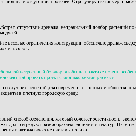
сть полива и отсутствие протечек. Отрегулируйте таймер и расх
трат, отсутствие дренажа, неправильный подбор растений по с
 модулей.
йте весовые ограничения конструкции, обеспечьте дренаж сверх
ок и засоров.
ебольшой встроенный бордюр, чтобы на практике понять особен
пенно масштабировать проект с минимальными рисками.
но из лучших решений для современных частных и общественны
 акценты в плотную городскую среду.
вный способ озеленения, который сочетает эстетичность, экон
жат долго и радуют разнообразием растений и текстур. Начните
ешения и автоматические системы полива.