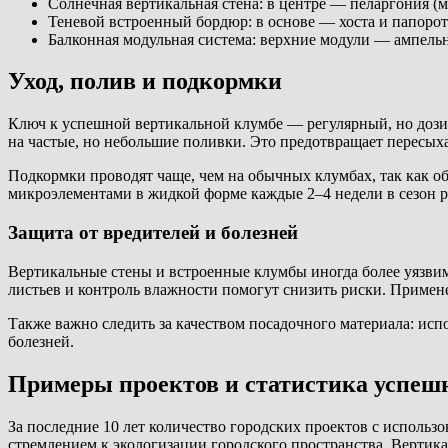
Солнечная вертикальная стена: в центре — пеларгония (м
Теневой встроенный бордюр: в основе — хоста и папорот
Балконная модульная система: верхние модули — ампель
Уход, полив и подкормки
Ключ к успешной вертикальной клумбе — регулярный, но доз
на частые, но небольшие поливки. Это предотвращает пересых
Подкормки проводят чаще, чем на обычных клумбах, так как о
микроэлементами в жидкой форме каждые 2–4 недели в сезон 
Защита от вредителей и болезней
Вертикальные стены и встроенные клумбы иногда более уязвим
листьев и контроль влажности помогут снизить риски. Примен
Также важно следить за качеством посадочного материала: ис
болезней.
Примеры проектов и статистика успеш
За последние 10 лет количество городских проектов с использ
стремлением к экологизации городского пространства. Вертик