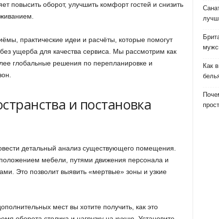
ет повысить оборот, улучшить комфорт гостей и снизить
Сана
уживанием.
лучш
Брит
иёмы, практические идеи и расчёты, которые помогут
мужс
 без ущерба для качества сервиса. Мы рассмотрим как
олее глобальные решения по перепланировке и
Как 
он.
бель
Почем
остранства и постановка
прост
ровести детальный анализ существующего помещения.
сположением мебели, путями движения персонала и
ами. Это позволит выявить «мертвые» зоны и узкие
ополнительных мест вы хотите получить, как это
емя оборота столика и нагрузку на кухню. Установите