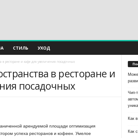
ВА
СТИЛЬ
УХОД
 в ресторане и кафе для увеличения посадочных
По
странства в ресторане и
Може
разв
ения посадочных
Чип-
авто
уник
Как в
граниченной арендуемой площади оптимизация
Как с
тором успеха ресторанов и кофеен. Умелое