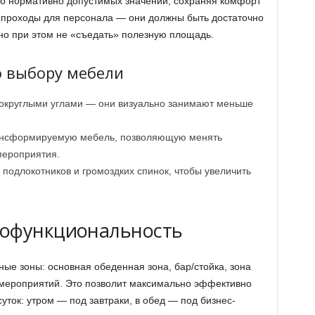
до нормативно допустимых значений, сохраняя комфорт
 проходы для персонала — они должны быть достаточно
но при этом не «съедать» полезную площадь.
о выбору мебели
 округлыми углами — они визуально занимают меньше
рансформируемую мебель, позволяющую менять
мероприятия.
подлокотников и громоздких спинок, чтобы увеличить
гофункциональность
е зоны: основная обеденная зона, бар/стойка, зона
 мероприятий. Это позволит максимально эффективно
уток: утром — под завтраки, в обед — под бизнес-