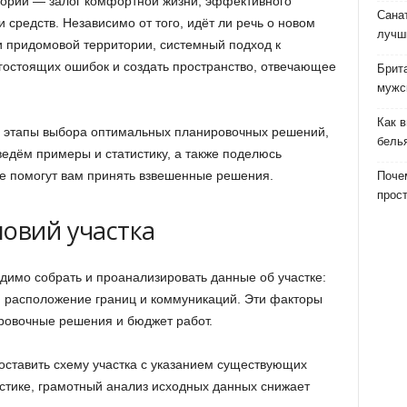
тории — залог комфортной жизни, эффективного
Сана
 средств. Независимо от того, идёт ли речь о новом
лучш
и придомовой территории, системный подход к
гостоящих ошибок и создать пространство, отвечающее
Брит
мужс
Как 
е этапы выбора оптимальных планировочных решений,
бель
едём примеры и статистику, а также поделюсь
е помогут вам принять взвешенные решения.
Почем
прост
ловий участка
имо собрать и проанализировать данные об участке:
, расположение границ и коммуникаций. Эти факторы
овочные решения и бюджет работ.
оставить схему участка с указанием существующих
истике, грамотный анализ исходных данных снижает