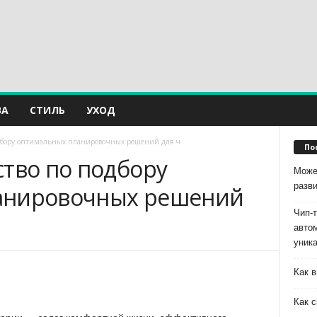
ВА
СТИЛЬ
УХОД
подбору оптимальных планировочных решений для ч
По
ство по подбору
Може
разв
анировочных решений
Чип-
авто
уник
Как в
Как с