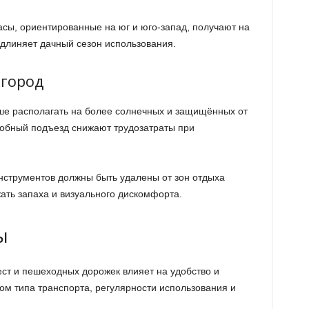
асы, ориентированные на юг и юго-запад, получают на
удлиняет дачный сезон использования.
огород
ше располагать на более солнечных и защищённых от
удобный подъезд снижают трудозатраты при
нструментов должны быть удалены от зон отдыха
ать запаха и визуального дискомфорта.
ы
ст и пешеходных дорожек влияет на удобство и
том типа транспорта, регулярности использования и