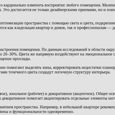
о кардинально изменить восприятие любого помещения. Маленьк
 Это достигается не только дизайнерскими приемами, но и пони
оптимизации пространства с помощью света и цвета, подкрепим 
ся как владельцам квартир и домов, так и профессионалам — д
 настроения помещения. По данным исследований в области окр
о 20–30%. Цвета же напрямую воздействуют на эмоциональное 
ущение прохлады.
 они помогают выделять зоны, корректировать недостатки плани
тами точечного цвета создадут логичную структуру интерьера.
вое), зональное (рабочее) и декоративное (акцентное). Общее 
, а декоративное помогает акцентировать отдельные элементы ин
иятием пространства. Например, в небольшой квартире рекомен
убины и функциональности одновременно.