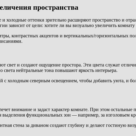
величения пространства
и холодные оттенки зрительно расширяют пространство и отраж
гии зависит от цели: хотите ли вы визуально увеличить комнат
ры, контрастных акцентов и вертикальных/горизонтальных по
писаниями.
ают свет и создают ощущение простора. Эти цвета служат отлич
о света нейтральные тона повышают яркость интерьера.
ий с холодным северным освещением, чтобы добавить уюта, и б
чет внимание и задаст характер комнате. При этом остальные п
я выделения функциональных зон — например, за изголовьем кр
нтная стена за диваном создают глубину и делают гостиную виз