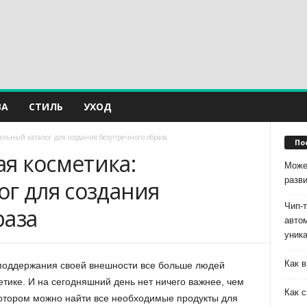
ВА
СТИЛЬ
УХОД
льный каталог для создания безупречного образа
По
я косметика:
Може
разв
г для создания
Чип-
раза
авто
уник
Как в
 поддержания своей внешности все больше людей
ике. И на сегодняшний день нет ничего важнее, чем
Как с
 котором можно найти все необходимые продукты для