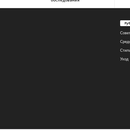
обследования
Ру
Сове
Сред
Стил
Уход