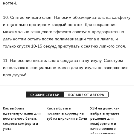
ногтей.
10. Снятие липкого слоя. Наносим обезжириватель на салфетку
и тщательно протираем каждый ноготок. Для сохранения
максимально глянцевого эффекта советуем предварительно
дать ногтям остыть после полимеризации топа в лампе, и
только спустя 10-15 секунд приступать к снятию липкого слоя.
11. Нанесение питательного средства на кутикулу. Советуем
использовать специальное масло для кутикулы по завершению
процедуры!
СХОЖИЕ СТАТЬИ
БОЛЬШЕ ОТ АВТОРА
Как выбрать
Как выбрать и
УЗИ на дому: как
идеальную ткань для
поставить коронку на
выбрать лучшее
постельного белья:
зуб из циркония в Сочи
решение для
секреты комфорта и
комфортного и
уюта
качественного
обследования