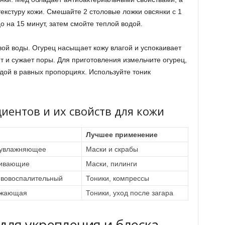
текстуру кожи. Смешайте 2 столовые ложки овсянки с 1
о на 15 минут, затем смойте теплой водой.
овой воды. Огурец насыщает кожу влагой и успокаивает
т и сужает поры. Для приготовления измельчите огурец,
дой в равных пропорциях. Используйте тоник
иентов и их свойств для кожи
Лучшее применение
 увлажняющее
Маски и скрабы
аивающие
Маски, пилинги
вовоспалительный
Тоники, компрессы
ежающая
Тоники, уход после загара
ля укрепления и блеска