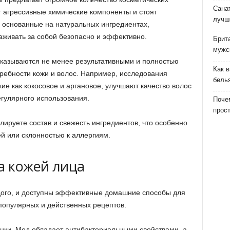
Сана
т агрессивные химические компоненты и стоят
лучш
 основанные на натуральных ингредиентах,
аживать за собой безопасно и эффективно.
Брит
мужс
оказываются не менее результативными и полностью
Как 
ребности кожи и волос. Например, исследования
бель
кие как кокосовое и аргановое, улучшают качество волос
гулярного использования.
Почем
прост
ируете состав и свежесть ингредиентов, что особенно
й или склонностью к аллергиям.
а кожей лица
дого, и доступны эффективные домашние способы для
популярных и действенных рецептов.
янки. Мед обладает антибактериальными свойствами, а