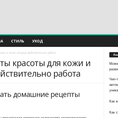
ВА
СТИЛЬ
УХОД
ожи и волос которые действительно работа
По
ы красоты для кожи и
Може
разв
ействительно работа
Чип-
авто
уник
рать домашние рецепты
Как в
Как с
 предлагает огромное количество косметических