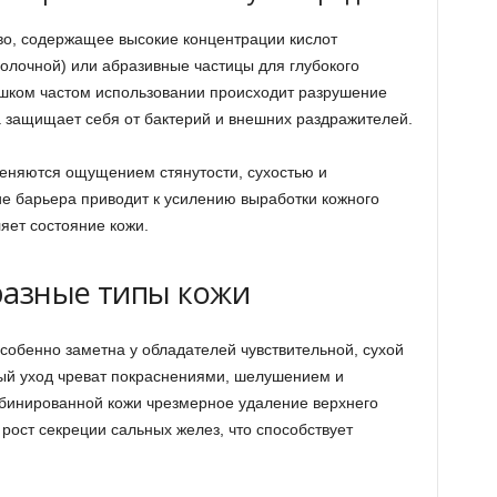
во, содержащее высокие концентрации кислот
молочной) или абразивные частицы для глубокого
ишком частом использовании происходит разрушение
а защищает себя от бактерий и внешних раздражителей.
еняются ощущением стянутости, сухостью и
е барьера приводит к усилению выработки кожного
ляет состояние кожи.
разные типы кожи
собенно заметна у обладателей чувствительной, сухой
ный уход чреват покраснениями, шелушением и
мбинированной кожи чрезмерное удаление верхнего
рост секреции сальных желез, что способствует