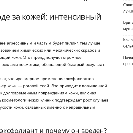
Сана
лучш
оде за кожей: интенсивный
Брит
мужс
Как 
ее агрессивным и частым будет пилинг, тем лучше.
бель
зованием химических или механических скрабов и
яющей кожи. Этот тренд получил огромное
Почем
прост
 рекламе косметики, обещающей быстрый результат.
ают, что чрезмерное применение эксфолиантов
ер кожи — роговой слой. Это приводит к повышенной
 к долговременным повреждениям кожи, включая
 косметологических клиник подтверждает рост случаев
сухости кожи, связанных именно с неправильным
эксфолиант и почему он вреден?