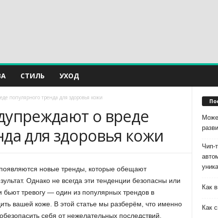
ВА
СТИЛЬ
УХОД
еде популярного тренда для здоровья кожи
По
дупреждают о вреде
Може
разв
нда для здоровья кожи
Чип-
авто
уник
о появляются новые тренды, которые обещают
ультат. Однако не всегда эти тенденции безопасны или
Как в
 бьют тревогу — один из популярных трендов в
ить вашей коже. В этой статье мы разберём, что именно
Как с
 обезопасить себя от нежелательных последствий.