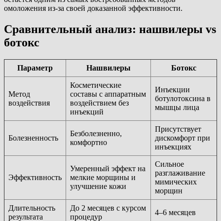
омоложения из-за своей доказанной эффективности.
Сравнительный анализ: нашвилеры vs
ботокс
Параметр
Нашвилеры
Ботокс
Косметические
Инъекции
Метод
составы с аппаратным
ботулотоксина в
воздействия
воздействием без
мышцы лица
инъекций
Присутствует
Безболезненно,
Болезненность
дискомфорт при
комфортно
инъекциях
Сильное
Умеренный эффект на
разглаживание
Эффективность
мелкие морщины и
мимических
улучшение кожи
морщин
Длительность
До 2 месяцев с курсом
4–6 месяцев
результата
процедур