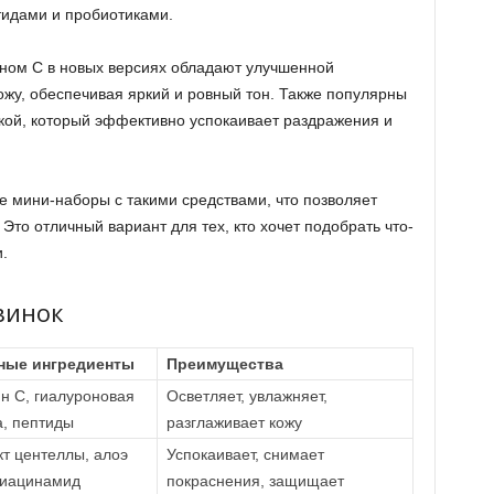
тидами и пробиотиками.
ином C в новых версиях обладают улучшенной
ожу, обеспечивая яркий и ровный тон. Также популярны
ской, который эффективно успокаивает раздражения и
е мини-наборы с такими средствами, что позволяет
 Это отличный вариант для тех, кто хочет подобрать что-
.
винок
ные ингредиенты
Преимущества
н C, гиалуроновая
Осветляет, увлажняет,
а, пептиды
разглаживает кожу
кт центеллы, алоэ
Успокаивает, снимает
ниацинамид
покраснения, защищает