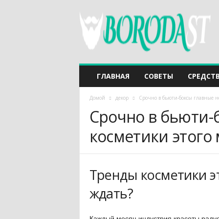
ГЛАВНАЯ
СОВЕТЫ
СРЕДСТ
Домой
декор
Срочно в бьюти-боксы главные но
Срочно в бьюти-
косметики этого 
Тренды косметики эт
ждать?
Каждый месяц индустрия красоты раду