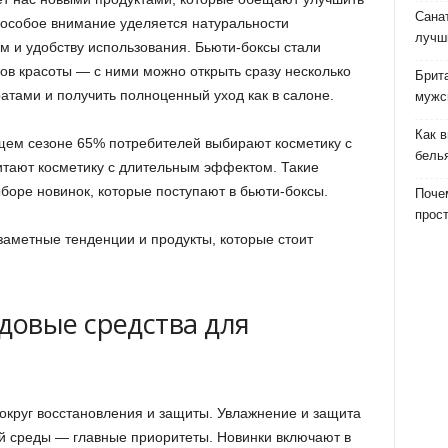
Сана
е особое внимание уделяется натуральности
лучш
 и удобству использования. Бьюти-боксы стали
в красоты — с ними можно открыть сразу несколько
Брит
атами и получить полноценный уход как в салоне.
мужс
Как 
щем сезоне 65% потребителей выбирают косметику с
бель
итают косметику с длительным эффектом. Такие
оре новинок, которые поступают в бьюти-боксы.
Почем
прост
аметные тенденции и продукты, которые стоит
овые средства для
вокруг восстановления и защиты. Увлажнение и защита
й среды — главные приоритеты. Новинки включают в