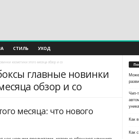
ВА
СТИЛЬ
УХОД
винки косметики этого месяца обзор и со
По
боксы главные новинки
Може
разв
месяца обзор и со
Чип-
авто
уник
ого месяца: что нового
Как в
Как с
ет нас новыми продуктами, которые обещают улучшить