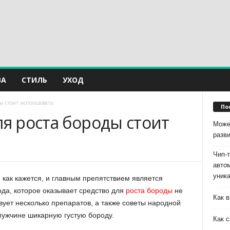
ВА
СТИЛЬ
УХОД
ды стоит использовать
По
ля роста бороды стоит
Може
разв
Чип-
авто
уник
, как кажется, и главным препятствием является
ода, которое оказывает средство для
роста бороды
не
Как в
ует несколько препаратов, а также советы народной
мужчине шикарную густую бороду.
Как с