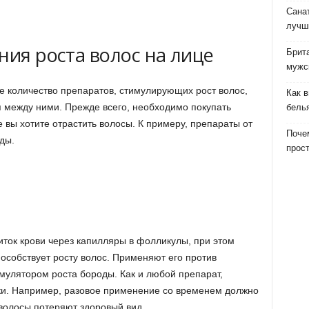
Сана
лучш
ния роста волос на лице
Брит
мужс
 количество препаратов, стимулирующих рост волос,
Как 
 между ними. Прежде всего, необходимо покупать
бель
е вы хотите отрастить волосы. К примеру, препараты от
Почем
ды.
прост
иток крови через капилляры в фолликулы, при этом
особствует росту волос. Применяют его против
мулятором роста бороды. Как и любой препарат,
ки. Например, разовое применение со временем должно
 волосы потеряют здоровый вид.