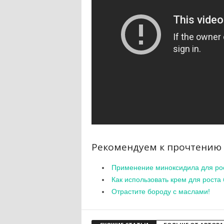
Рекомендуем к прочтению
Применение миноксидила для ро
Как использовать крем для роста
Отрастите бороду с маслами!