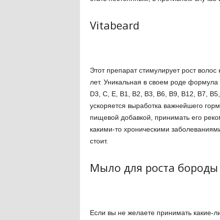
Vitabeard
Этот препарат стимулирует рост волос 
лет. Уникальная в своем роде формула 
D3, C, E, В1, В2, В3, В6, B9, B12, B7, 
ускоряется выработка важнейшего горм
пищевой добавкой, принимать его реком
какими-то хроническими заболеваниями
стоит.
Мыло для роста бороды 
Если вы не желаете принимать какие-л