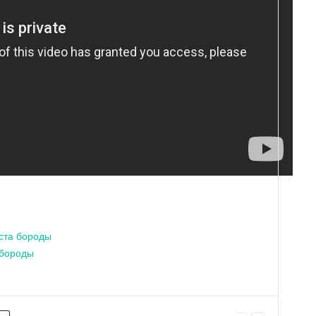
ста бороды
 бороды