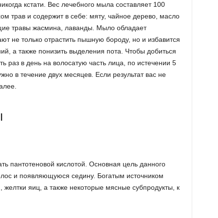
никогда кстати. Вес лечебного мыла составляет 100
м трав и содержит в себе: мяту, чайное дерево, масло
щие травы жасмина, лаванды. Мыло обладает
ют не только отрастить пышную бороду, но и избавится
ий, а также понизить выделения пота. Чтобы добиться
 раз в день на волосатую часть лица, по истечении 5
но в течение двух месяцев. Если результат вас не
алее.
ы
вать пантотеновой кислотой. Основная цель данного
олос и появляющуюся седину. Богатым источником
 желтки яиц, а также некоторые мясные субпродукты, к