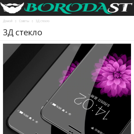
Домой
Советы
3Д стекло
3Д стекло