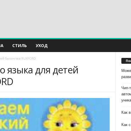
ВА
СТИЛЬ
УХОД
детей билингвов RUXFORD
По
о языка для детей
Може
разв
ORD
Чип-
авто
уник
Как в
Как с