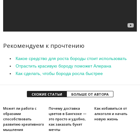
Рекомендуем к прочтению
Какое средство для роста бороды стоит использовать
Отрастить красивую бороду поможет Алерана
Как сделать, чтобы борода росла быстрее
СХОЖИЕ СТАТЬИ
БОЛЬШЕ ОТ АВТОРА
Может ли работа с
Почему доставка
Как избавиться от
образами
цветов в Бангкоке —
алкоголя и начать
способствовать
это просто и удобно,
новую жизнь
развитию креативного
как заказать букет
мышления
мечты