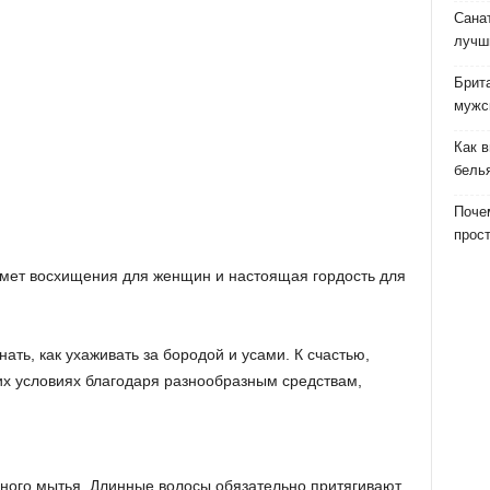
Сана
лучш
Брит
мужс
Как 
бель
Почем
прост
дмет восхищения для женщин и настоящая гордость для
ать, как ухаживать за бородой и усами. К счастью,
их условиях благодаря разнообразным средствам,
льного мытья. Длинные волосы обязательно притягивают