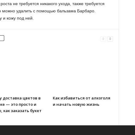
роста не требуется никакого ухода, также требуется
его можно удалить с помощью бальзама Барбаро.
 и кожу под ней.
 доставка цветов в
Как избавиться от алкоголя
ке — это просто и
и начать новую жизнь
, как заказать букет
ы