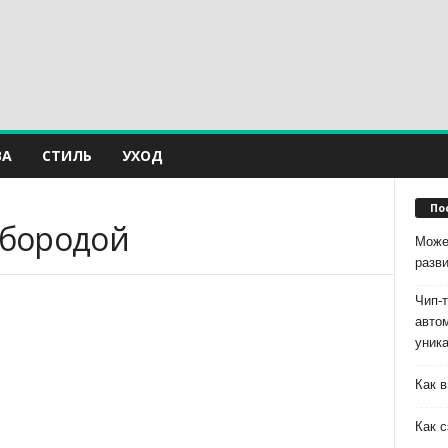
ВА
СТИЛЬ
УХОД
По
 бородой
Може
разв
Чип-
авто
уник
Как в
Как с