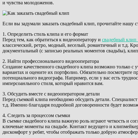
и чувства молодоженов.
Если вы задумали заказать свадебный клип, прочитайте нашу ст
1. Определить стиль клипа и его формат
Перед тем, как обратиться к видеооператору и
свадебный клип 
классический, ретро, модный, веселый, романтичный и т.д. К
документальный (с записью реальных моментов свадьбы), клип
2. Найти профессионального видеооператора
Создание качественного свадебного клипа возможно только с 
вариантах и оцените их портфолио. Обязательно посмотрите п
потенциального видеографа. Например, если у вас есть трудно
имперсоанльного стиля, который нравится вам.
3. Обсудить вместе с видеооператором детали
Перед съемкой клипа необходимо обсудить детали. Специалист 
т.д. Именно благодаря подробной договоренности будет возможн
4. Следить за процессом съемки
В съемке свадебного клипа важную роль играют четкость и со
ключевые моменты на свадьбе. Контакт ведущего и клипмейкер
дискомфорт у ребят, чтобы отображать только добрую атмосфер