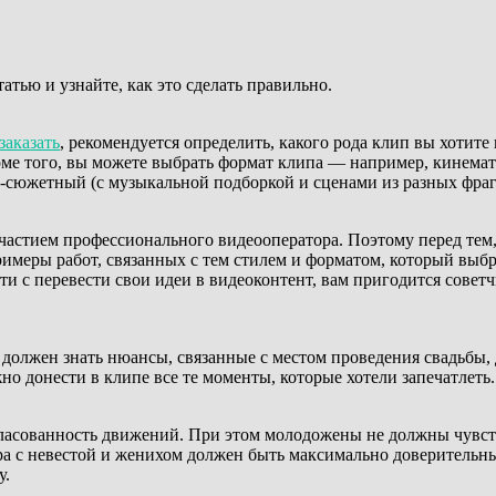
атью и узнайте, как это сделать правильно.
заказать
, рекомендуется определить, какого рода клип вы хотит
роме того, вы можете выбрать формат клипа — например, кинемат
-сюжетный (с музыкальной подборкой и сценами из разных фрагм
участием профессионального видеооператора. Поэтому перед тем
римеры работ, связанных с тем стилем и форматом, который выб
сти с перевести свои идеи в видеоконтент, вам пригодится сов
должен знать нюансы, связанные с местом проведения свадьбы, 
о донести в клипе все те моменты, которые хотели запечатлеть.
гласованность движений. При этом молодожены не должны чувст
а с невестой и женихом должен быть максимально доверительны
у.