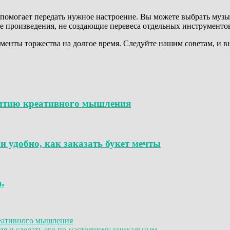
помогает передать нужное настроение. Вы можете выбрать музы
е произведения, не создающие перевеса отдельных инструментов
оменты торжества на долгое время. Следуйте нашим советам, и
звитию креативного мышления
и удобно, как заказать букет мечты
ь
реативного мышления
я и сделать его по-настоящему уникальным