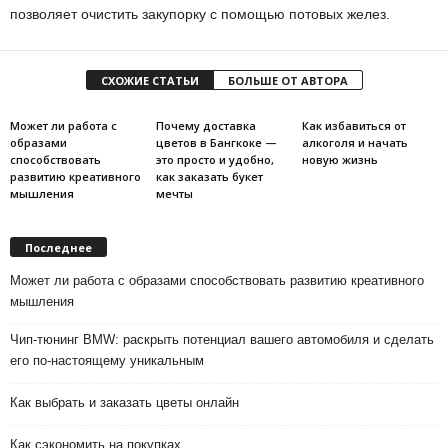
позволяет очистить закупорку с помощью потовых желез.
СХОЖИЕ СТАТЬИ
БОЛЬШЕ ОТ АВТОРА
Может ли работа с
Почему доставка
Как избавиться от
образами
цветов в Бангкоке —
алкоголя и начать
способствовать
это просто и удобно,
новую жизнь
развитию креативного
как заказать букет
мышления
мечты
Последнее
Может ли работа с образами способствовать развитию креативного
мышления
Чип-тюнинг BMW: раскрыть потенциал вашего автомобиля и сделать
его по-настоящему уникальным
Как выбрать и заказать цветы онлайн
Как сэкономить на покупках