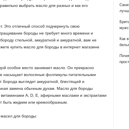
Сана
правильно выбрать масло для разных и как его
лучш
Брит
т. Это отличный способ подчеркнуть свою
мужс
тращивание бороды не требует много времени и
Как 
бороду стильной, аккуратной и аккуратной, вам не
бель
ожете купить масло для бороды в интернет магазине
Почем
прост
одой особое место занимает масло. Он прекрасно
акже насыщает волосяные фолликулы питательными
. Борода выглядит аккуратной, блестящей и
ичная замена обычным духам. Масло для бороды
 витаминами A, D, E, эфирными маслами и экстрактами
т быть жидким или кремообразным.
 масел для бороды: