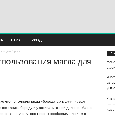
ВА
СТИЛЬ
УХОД
асла для бороды
По
пользования масла для
Може
разв
Чип-
авто
уник
Как в
лько что пополнили ряды «бородатых мужчин», вам
к сохранить бороду и ухаживать за ней дальше. Масло
Как с
едство по уходу, оно просто необходимо людям с