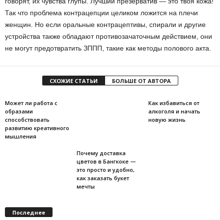
говорят, их чувства глупы. Лучший презерватив — это твоя кожа!
Так что проблема контрацепции целиком ложится на плечи
женщин. Но если оральные контрацептивы, спирали и другие
устройства также обладают противозачаточным действием, они
не могут предотвратить ЗППП, такие как методы полового акта.
СХОЖИЕ СТАТЬИ
БОЛЬШЕ ОТ АВТОРА
Может ли работа с
Как избавиться от
образами
алкоголя и начать
способствовать
новую жизнь
развитию креативного
мышления
Почему доставка
цветов в Бангкоке —
это просто и удобно,
как заказать букет
мечты
Последнее