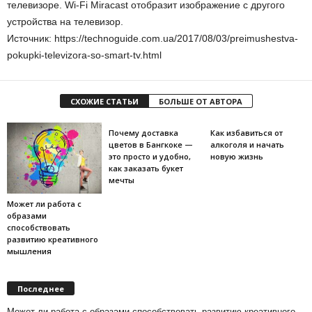
телевизоре. Wi-Fi Miracast отобразит изображение с другого
устройства на телевизор.
Источник: https://technoguide.com.ua/2017/08/03/preimushestva-
pokupki-televizora-so-smart-tv.html
СХОЖИЕ СТАТЬИ
БОЛЬШЕ ОТ АВТОРА
Почему доставка
Как избавиться от
цветов в Бангкоке —
алкоголя и начать
это просто и удобно,
новую жизнь
как заказать букет
мечты
Может ли работа с
образами
способствовать
развитию креативного
мышления
Последнее
Может ли работа с образами способствовать развитию креативного