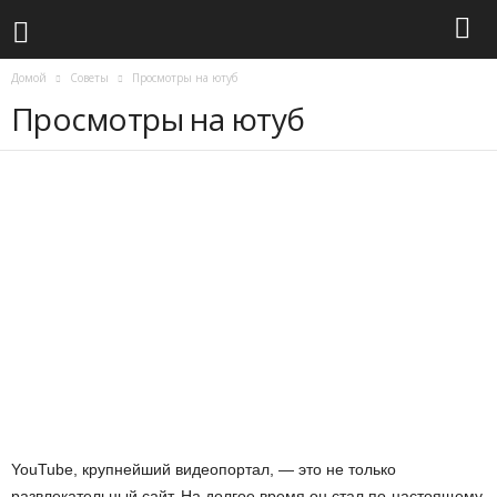
Домой
Советы
Просмотры на ютуб
Просмотры на ютуб
YouTube, крупнейший видеопортал, — это не только
развлекательный сайт. На долгое время он стал по-настоящему