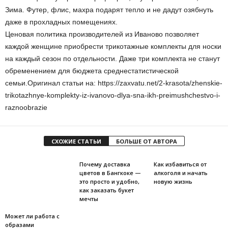
Зима. Футер, флис, махра подарят тепло и не дадут озябнуть
даже в прохладных помещениях.
Ценовая политика производителей из Иваново позволяет
каждой женщине приобрести трикотажные комплекты для носки
на каждый сезон по отдельности. Даже три комплекта не станут
обременением для бюджета среднестатистической
семьи.Оригинал статьи на: https://zaxvatu.net/2-krasota/zhenskie-
trikotazhnye-komplekty-iz-ivanovo-dlya-sna-ikh-preimushchestvo-i-
raznoobrazie
СХОЖИЕ СТАТЬИ
БОЛЬШЕ ОТ АВТОРА
Почему доставка
Как избавиться от
цветов в Бангкоке —
алкоголя и начать
это просто и удобно,
новую жизнь
как заказать букет
мечты
Может ли работа с
образами