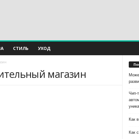
ВА
СТИЛЬ
УХОД
азин
По
оительный магазин
Може
разв
Чип-
авто
уник
Как в
Как с