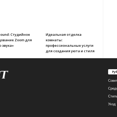
Sound: Студийное
Идеальная отделка
дование Zoom для
комнаты:
 звука»
профессиональные услуги
для создания уюта и стиля
Ру
Сове
Сред
Стил
Уход