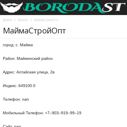
Домой
Каталог
МаймаСтройОпт
МаймаСтройОпт
город: с. Майма
Район: Майминский район
Адрес: Алтайская улица, 2в
Индекс: 649100.0
Телефон: nan
Мобильный Телефон: +7‒903‒919‒99‒19
Сайт: nan