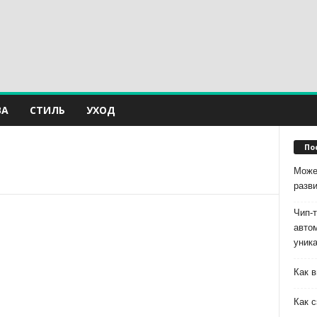
ВА
СТИЛЬ
УХОД
По
Може
разв
Чип-
авто
уник
Как в
Как с