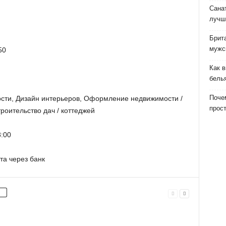
Сана
лучш
Брит
мужс
50
Как 
бель
Почем
ости, Дизайн интерьеров, Оформление недвижимости /
прост
роительство дач / коттеджей
:00
та через банк