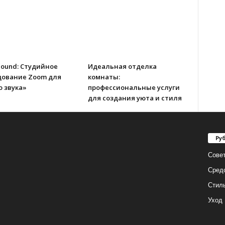
Sound: Студийное
Идеальная отделка
дование Zoom для
комнаты:
 звука»
профессиональные услуги
для создания уюта и стиля
Ру
Сове
Сред
Стил
Уход