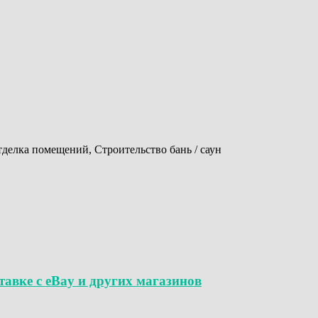
тделка помещений, Строительство бань / саун
авке с eBay и других магазинов