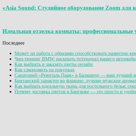
«Asia Sound: Студийное оборудование Zoom для 
Идеальная отделка комнаты: профессиональные у
Последнее
Может ли работа с образами способствовать развитию к
Чип-тюнинг BMW: раскрыть потенциал вашего автомобил
Как выбрать и заказать цветы онлайн
Как сэкономить на покупках
Санаторий «Ревиталь Парк» в Балашихе — ваш лучший в
Британский характер во флаконе: лучшие мужские аромат
Как выбрать идеальную ткань для постельного белья: сек
Почему доставка цветов в Бангкоке — это просто и удобно