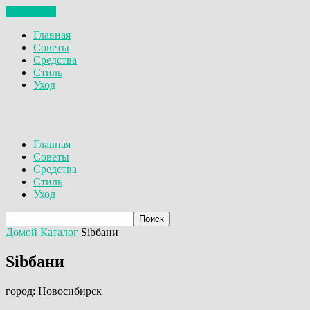
ЗАКРЫТЬ
Главная
Советы
Средства
Стиль
Уход
Главная
Советы
Средства
Стиль
Уход
Домой
Каталог
Sibбани
Sibбани
город: Новосибирск