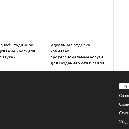
Sound: Студийное
Идеальная отделка
дование Zoom для
комнаты:
 звука»
профессиональные услуги
для создания уюта и стиля
Ру
Сове
Сред
Стил
Уход