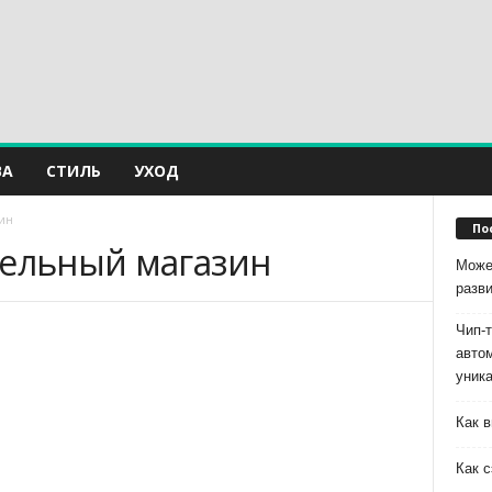
ВА
СТИЛЬ
УХОД
зин
По
тельный магазин
Може
разв
Чип-
авто
уник
Как в
Как с