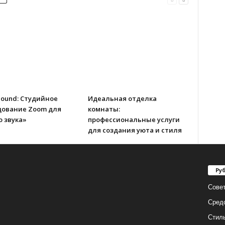
Sound: Студийное
Идеальная отделка
дование Zoom для
комнаты:
 звука»
профессиональные услуги
для создания уюта и стиля
Ру
Сове
Сред
Стил