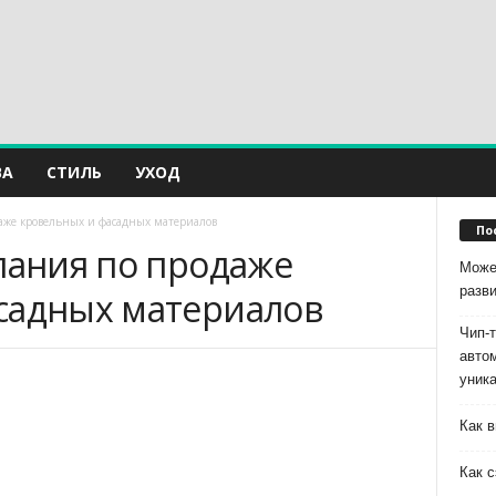
ВА
СТИЛЬ
УХОД
даже кровельных и фасадных материалов
По
пания по продаже
Може
разв
садных материалов
Чип-
авто
уник
Как в
Как с