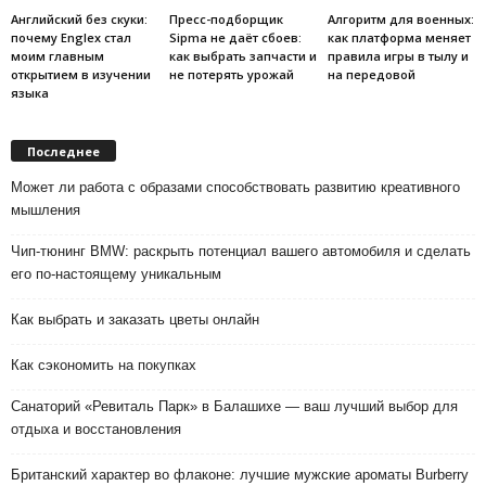
Английский без скуки:
Пресс-подборщик
Алгоритм для военных:
почему Englex стал
Sipma не даёт сбоев:
как платформа меняет
моим главным
как выбрать запчасти и
правила игры в тылу и
открытием в изучении
не потерять урожай
на передовой
языка
Последнее
Может ли работа с образами способствовать развитию креативного
мышления
Чип-тюнинг BMW: раскрыть потенциал вашего автомобиля и сделать
его по-настоящему уникальным
Как выбрать и заказать цветы онлайн
Как сэкономить на покупках
Санаторий «Ревиталь Парк» в Балашихе — ваш лучший выбор для
отдыха и восстановления
Британский характер во флаконе: лучшие мужские ароматы Burberry