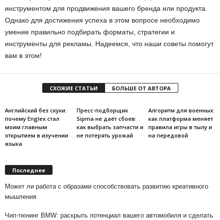
инструментом для продвижения вашего бренда или продукта.
Однако для достижения успеха в этом вопросе необходимо
умение правильно подбирать форматы, стратегии и
инструменты для рекламы. Надеемся, что наши советы помогут
вам в этом!
СХОЖИЕ СТАТЬИ
БОЛЬШЕ ОТ АВТОРА
Английский без скуки:
Пресс-подборщик
Алгоритм для военных:
почему Englex стал
Sipma не даёт сбоев:
как платформа меняет
моим главным
как выбрать запчасти и
правила игры в тылу и
открытием в изучении
не потерять урожай
на передовой
языка
Последнее
Может ли работа с образами способствовать развитию креативного
мышления
Чип-тюнинг BMW: раскрыть потенциал вашего автомобиля и сделать