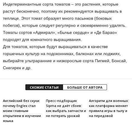
Индетерминантные сорта томатов – это растения, которые
растут бесконечно, поэтому их рекомендуется выращивать в
теплице. Этот томат образует много пасынков (боковых
побегов), которые следует регулярно и своевременно удалять.
Томаты сортов «Адмирал», «Бычье сердце» и «Де Барао»
подходят для комнатного выращивания.
Для томатов, которые будут выращиваться в качестве
горшечных культур на подоконниках, балконах или лоджиях,
выбирайте ультраранние и низкорослые сорта Пигмей, Бонсай,
Снегирек и др.
СХОЖИЕ СТАТЬИ
БОЛЬШЕ ОТ АВТОРА
Английский без скуки:
Пресс-подборщик
Алгоритм для военных:
почему Englex стал
Sipma не даёт сбоев:
как платформа меняет
моим главным
как выбрать запчасти и
правила игры в тылу и
открытием в изучении
не потерять урожай
на передовой
языка