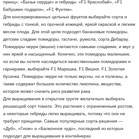
принц», «Бычье сердце» и гибриды: «F1 Краснобай», «F1
Бабушкин подарок», «F1 Фунтик».
Для консервированных цельных фруктов выбирайте сорта и
гибриды с тонкой, но прочной кожицей, яркой окраской и легким
весом плода. Для этой цели подходят банановые помидоры,
детские сладкие помидоры, гаспачо, руккола, сорта Дебарау.
Помидоры черри (вишни) считаются самыми сладкими, и вкус у
них яркий и насыщенный. Конечно, эти помидоры маленькие,
но если вы хотите насладиться качественными помидорами и
гарнирами, выбирайте F1 Маришка, F1 Вишня, F1 Золотая
бусинка. Помидоры черри не только вкусны, но и полезны, а
также содержат большое количество ликопина, вещества,
которое может снизить риск развития рака.
Для выращивания в открытом грунте желательно выбирать
решающий сорт томата. Это растения с ограниченным ростом,
а некоторые гибриды легко выращивать, потому что они не
требуют прищипки. Самые популярные сорта-решения —
«Дуб», «Гном» и «Балконное чудо», последний из которых
подходит для выращивания в контейнерах.