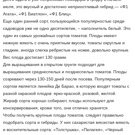
июля, это вкусный и достаточно неприхотливый гибрид — «Ф1
Агата», «Ф1 Биатлон», «Ф1 Блиц».
Еще один ранний сорт, пользующийся популярностью среди
садоводов уже не одно десятилетие, – наполнитель белый. Это
один из самых урожайных сортов томатов. Плоды имеют
нежную мякоть с очень приятным вкусом, томаты округлые и
гладкие, иногда слегка ребристые на ножке, довольно крупные.
Вес плода достигает 130 грамм.
Для выращивания в открытом грунте подходит для
выращивания среднеспелых и позднеспелых томатов. Плоды
созревают через 130-150 дней после посева. Популярным
сортом является линейка Де Барао, в которую входят томаты с
разной окраской плодов: ярко-красной, розовой, желтой.
Жираф сорта хорошо собирают, плоды используют для
консервирования, кроме того, они отлично хранятся.
Чтобы получить крупные плоды томатов, следует правильно
подобрать сорта и гибриды. У них сахаристая мясистая мякоть
и восхитительные сорта: «Толстушка», «Пелагея», «Черный