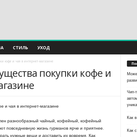
ВА
СТИЛЬ
УХОД
и кофе и чая в интернет-магазине
По
щества покупки кофе и
Може
разв
агазине
Чип-
авто
уник
Как в
влен разнообразный чайный, кофейный, кофейный
ают повседневную жизнь гурманов ярче и приятнее.
Как с
рать нужные вещи и доставить их вовремя. Как