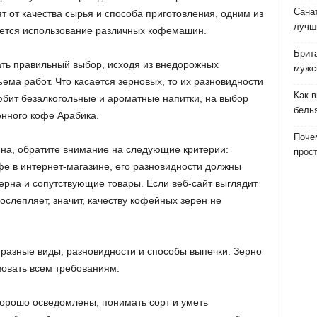
Сана
ят от качества сырья и способа приготовления, одним из
лучш
яется использование различных кофемашин.
Брит
ть правильный выбор, исходя из внедорожных
мужс
ема работ. Что касается зерновых, то их разновидности
Как 
юбит безалкогольные и ароматные напитки, на выбор
бель
нного кофе Арабика.
Почем
на, обратите внимание на следующие критерии:
прост
фе в интернет-магазине, его разновидности должны
ерна и сопутствующие товары. Если веб-сайт выглядит
ослепляет, значит, качеству кофейных зерен не
разные виды, разновидности и способы выпечки. Зерно
вовать всем требованиям.
орошо осведомлены, понимать сорт и уметь