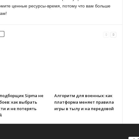
омите ценные ресурсы-время, потому что вам больше
вам!
-подборщик Sipma не
Алгоритм для военных: как
боев: как выбрать
платформа меняет правила
ти и не потерять
игры в тылу и на передовой
й