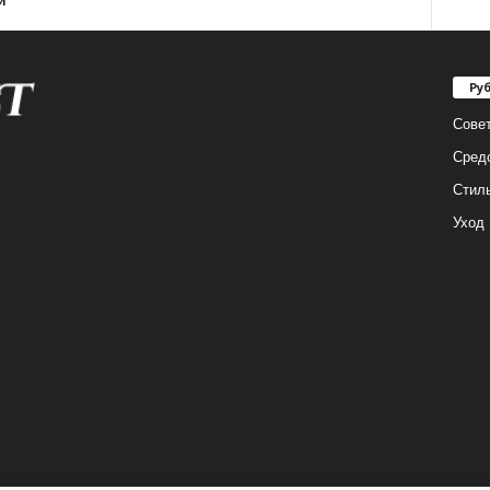
й
Ру
Сове
Сред
Стил
Уход