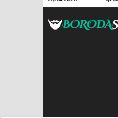
изучении языка
урожа