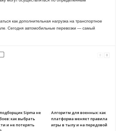
ьку могут осуществляться по определенным
аться как дополнительная нагрузка на транспортное
вле. Сегодня автомобильные перевозки — самый
-подборщик Sipma не
Алгоритм для военных: как
боев: как выбрать
платформа меняет правила
ти и не потерять
игры в тылу и на передовой