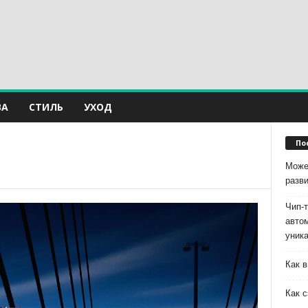
ВА
СТИЛЬ
УХОД
По
Може
разв
Чип-
авто
уник
Как в
Как с