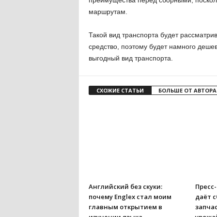
преимущества перед сборными, поскол
маршрутам.
Такой вид транспорта будет рассматрив
средство, поэтому будет намного деше
выгодный вид транспорта.
СХОЖИЕ СТАТЬИ
БОЛЬШЕ ОТ АВТОРА
Английский без скуки:
Пресс
почему Englex стал моим
даёт с
главным открытием в
запчас