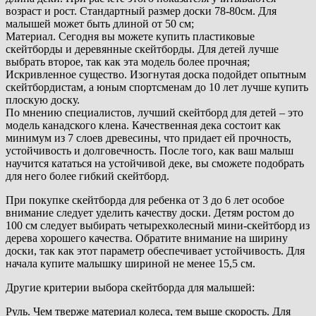
возраст и рост. Стандартный размер доски 78-80см. Для
малышей может быть длиной от 50 см;
Материал. Сегодня вы можете купить пластиковые
скейтборды и деревянные скейтборды. Для детей лучше
выбрать второе, так как эта модель более прочная;
Искривленное существо. Изогнутая доска подойдет опытным
скейтбордистам, а юным спортсменам до 10 лет лучше купить
плоскую доску.
По мнению специалистов, лучший скейтборд для детей – это
модель канадского клена. Качественная дека состоит как
минимум из 7 слоев древесины, что придает ей прочность,
устойчивость и долговечность. После того, как ваш малыш
научится кататься на устойчивой деке, вы сможете подобрать
для него более гибкий скейтборд.
При покупке скейтборда для ребенка от 3 до 6 лет особое
внимание следует уделить качеству доски. Детям ростом до
100 см следует выбирать четырехколесный мини-скейтборд из
дерева хорошего качества. Обратите внимание на ширину
доски, так как этот параметр обеспечивает устойчивость. Для
начала купите малышку шириной не менее 15,5 см.
Другие критерии выбора скейтборда для малышей:
Руль. Чем тверже материал колеса, тем выше скорость. Для