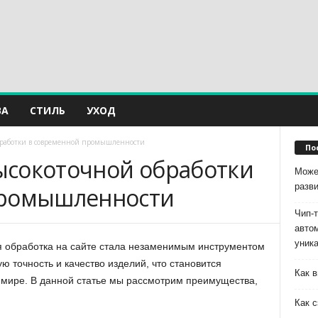
ВА
СТИЛЬ
УХОД
бработки в современной промышленности
По
ысокоточной обработки
Може
разв
промышленности
Чип-
авто
уник
я обработка на сайте стала незаменимым инструментом
ю точность и качество изделий, что становится
Как в
мире. В данной статье мы рассмотрим преимущества,
Как с