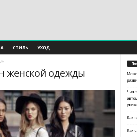
ВА
СТИЛЬ
УХОД
жды
По
н женской одежды
Може
разв
Чип-
авто
уник
Как в
Как с