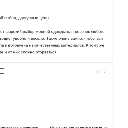
й выбор, доступные цены.
ет широкий выбор модной одежды для девочек любого
годно, удобно и весело. Также очень важно, чтобы вся
а изготовлена ​​из качественных материалов. К тому же
е и от них сложно оторваться.
мужского пуховика:
Мужские лонгсливы: стиль и