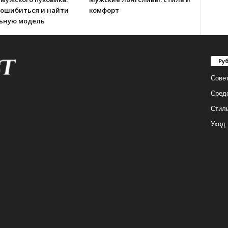
 ошибиться и найти
комфорт
ьную модель
Ру
Сове
Сред
Стил
Уход