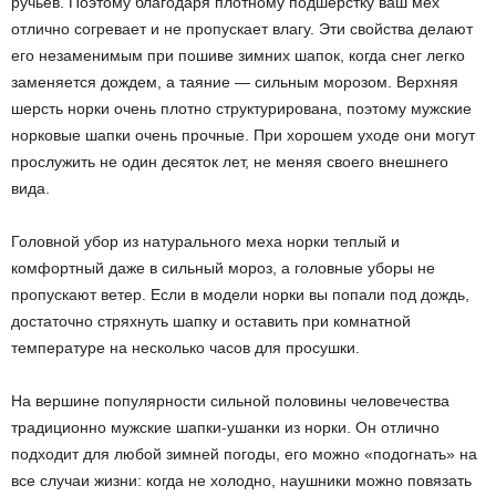
ручьев. Поэтому благодаря плотному подшерстку ваш мех
отлично согревает и не пропускает влагу. Эти свойства делают
его незаменимым при пошиве зимних шапок, когда снег легко
заменяется дождем, а таяние — сильным морозом. Верхняя
шерсть норки очень плотно структурирована, поэтому мужские
норковые шапки очень прочные. При хорошем уходе они могут
прослужить не один десяток лет, не меняя своего внешнего
вида.
Головной убор из натурального меха норки теплый и
комфортный даже в сильный мороз, а головные уборы не
пропускают ветер. Если в модели норки вы попали под дождь,
достаточно стряхнуть шапку и оставить при комнатной
температуре на несколько часов для просушки.
На вершине популярности сильной половины человечества
традиционно мужские шапки-ушанки из норки. Он отлично
подходит для любой зимней погоды, его можно «подогнать» на
все случаи жизни: когда не холодно, наушники можно повязать