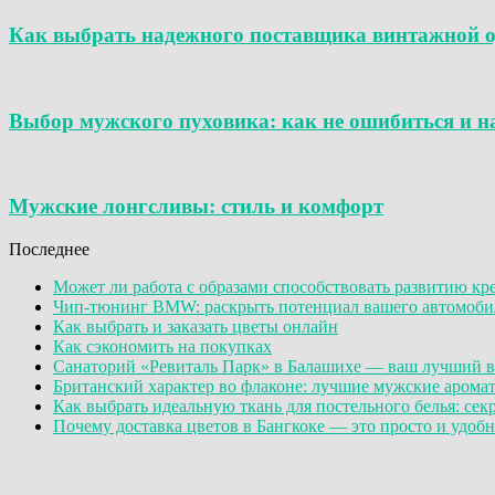
Как выбрать надежного поставщика винтажной о
Выбор мужского пуховика: как не ошибиться и н
Мужские лонгсливы: стиль и комфорт
Последнее
Может ли работа с образами способствовать развитию к
Чип-тюнинг BMW: раскрыть потенциал вашего автомобил
Как выбрать и заказать цветы онлайн
Как сэкономить на покупках
Санаторий «Ревиталь Парк» в Балашихе — ваш лучший в
Британский характер во флаконе: лучшие мужские аромат
Как выбрать идеальную ткань для постельного белья: сек
Почему доставка цветов в Бангкоке — это просто и удобно