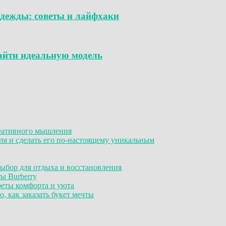
дежды: советы и лайфхаки
айти идеальную модель
реативного мышления
я и сделать его по-настоящему уникальным
ыбор для отдыха и восстановления
ы Burberry
реты комфорта и уюта
, как заказать букет мечты