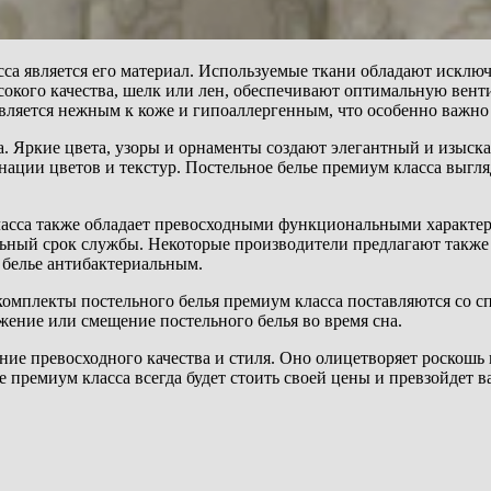
са является его материал. Используемые ткани обладают исключ
сокого качества, шелк или лен, обеспечивают оптимальную вен
является нежным к коже и гипоаллергенным, что особенно важно
а. Яркие цвета, узоры и орнаменты создают элегантный и изыс
ации цветов и текстур. Постельное белье премиум класса выгля
ласса также обладает превосходными функциональными характер
ельный срок службы. Некоторые производители предлагают такж
 белье антибактериальным.
комплекты постельного белья премиум класса поставляются со 
жение или смещение постельного белья во время сна.
тание превосходного качества и стиля. Оно олицетворяет роскошь
е премиум класса всегда будет стоить своей цены и превзойдет