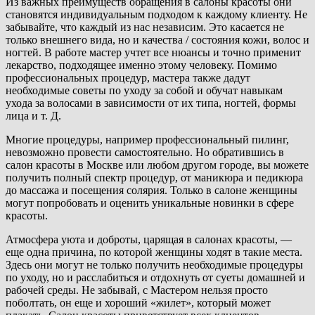
Из важных преимуществ обращения в салоны красоты они
становятся индивидуальным подходом к каждому клиенту. Не
забывайте, что каждый из нас независим. Это касается не
только внешнего вида, но и качества / состояния кожи, волос и
ногтей. В работе мастер учтет все нюансы и точно применит
лекарство, подходящее именно этому человеку. Помимо
профессиональных процедур, мастера также дадут
необходимые советы по уходу за собой и обучат навыкам
ухода за волосами в зависимости от их типа, ногтей, формы
лица и т. Д.
Многие процедуры, например профессиональный пилинг,
невозможно провести самостоятельно. Но обратившись в
салон красоты в Москве или любом другом городе, вы можете
получить полный спектр процедур, от маникюра и педикюра
до массажа и посещения солярия. Только в салоне женщины
могут попробовать и оценить уникальные новинки в сфере
красоты.
Атмосфера уюта и доброты, царящая в салонах красоты, —
еще одна причина, по которой женщины ходят в такие места.
Здесь они могут не только получить необходимые процедуры
по уходу, но и расслабиться и отдохнуть от суеты домашней и
рабочей среды. Не забывай, с Мастером нельзя просто
поболтать, он еще и хороший «жилет», который может