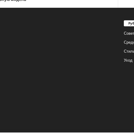
Ру
Сове
Сред
Стил
Уход