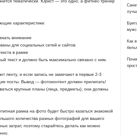
 разнится тематически. Юрист — это одно, а фитнес-тренер
Сана
лучш
ющие характеристики:
Брит
мужс
екать внимание
Как 
аны для социальных сетей и сайтов.
бель
екста в рамке
Почем
й текст и должно быть максимально связано с ним.
прост
т ленту, и если запись не замечают в первые 2-3
ие посты. Вывод — фотоконтент должен прилипать!
аться крупные планы (лица, предметы), они должны
ипная рамка на фото будет быстро казаться знакомой
ольшого количества разных фотографий для вашего
ых затрат, поэтому старайтесь делать как можно
нно.