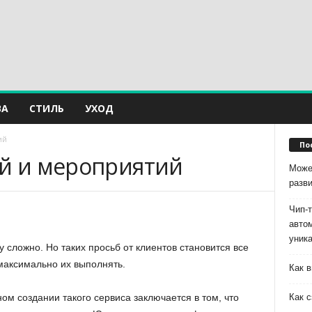
ВА
СТИЛЬ
УХОД
ий
По
ий и мероприятий
Може
разв
Чип-
авто
уник
у сложно. Но таких просьб от клиентов становится все
максимально их выполнять.
Как в
Как с
м создании такого сервиса заключается в том, что